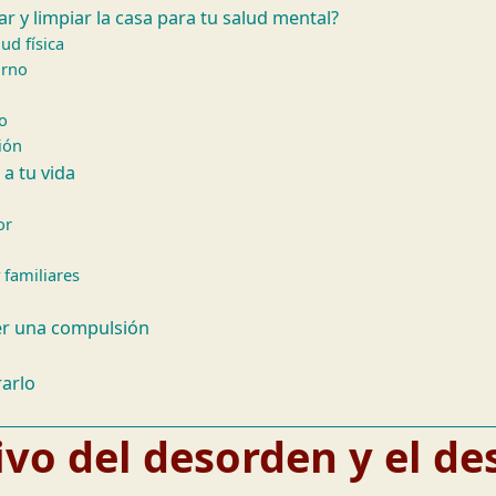
r y limpiar la casa para tu salud mental?
ud física
orno
o
ión
a tu vida
or
 familiares
ser una compulsión
rarlo
vo del desorden y el de