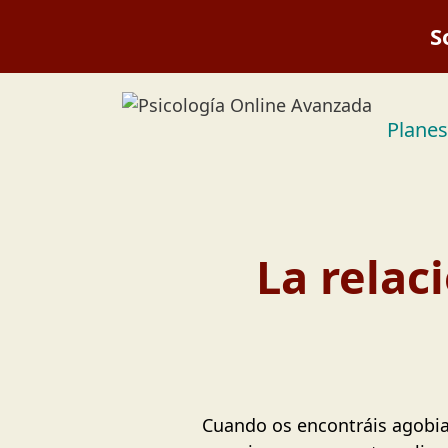
S
Saltar
al
contenido
Planes
La relac
Cuando os encontráis agobiad