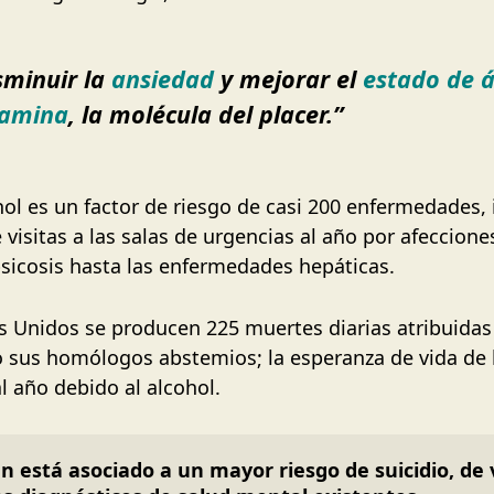
sminuir la
ansiedad
y mejorar el
estado de 
amina
, la molécula del placer.”
l es un factor de riesgo de casi 200 enfermedades, i
isitas a las salas de urgencias al año por afeccione
psicosis hasta las enfermedades hepáticas.
s Unidos se producen 225 muertes diarias atribuidas
 sus homólogos abstemios; la esperanza de vida de 
l año debido al alcohol.
 está asociado a un mayor riesgo de suicidio, de v