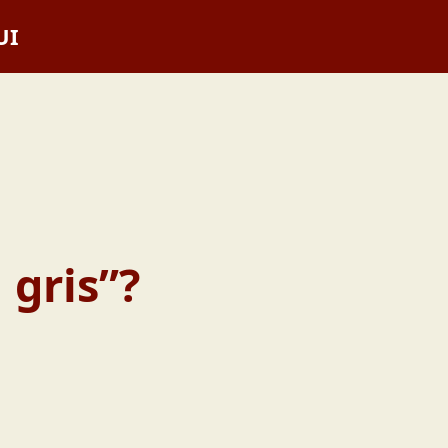
UI
 gris”?