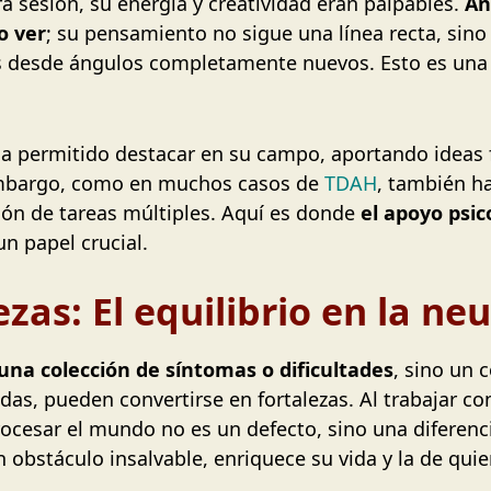
 sesión, su energía y creatividad eran palpables.
An
o ver
; su pensamiento no sigue una línea recta, sin
 desde ángulos completamente nuevos. Esto es una v
ha permitido destacar en su campo, aportando ideas
 embargo, como en muchos casos de
TDAH
, también h
ión de tareas múltiples. Aquí es donde
el apoyo psic
n papel crucial.
ezas: El equilibrio en la n
una colección de síntomas o dificultades
, sino un 
das, pueden convertirse en fortalezas. Al trabajar co
rocesar el mundo no es un defecto, sino una diferenc
n obstáculo insalvable, enriquece su vida y la de qui