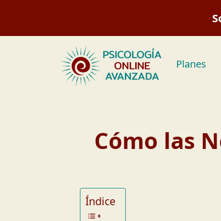
Saltar
S
al
contenido
Planes
Cómo las N
Índice