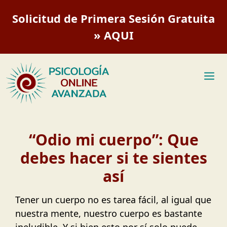
Saltar
Solicitud de Primera Sesión Gratuita
al
contenido
» AQUI
M
“Odio mi cuerpo”: Que
debes hacer si te sientes
así
Tener un cuerpo no es tarea fácil, al igual que
nuestra mente, nuestro cuerpo es bastante
ineludible. Y si bien esto por sí solo puede