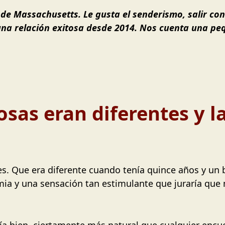
e de Massachusetts. Le gusta el senderismo, salir con
na relación exitosa desde 2014. Nos cuenta una peq
osas eran diferentes y l
es. Que era diferente cuando tenía quince años y un
mia y una sensación tan estimulante que juraría que 
tía bien, ciertamente más natural que cualquier encu