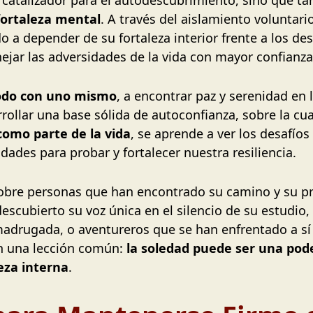
 catalizador para el autodescubrimiento, sino que ta
fortaleza mental
. A través del aislamiento voluntar
a depender de su fortaleza interior frente a los desa
ejar las adversidades de la vida con mayor confianz
odo con uno mismo
, a encontrar paz y serenidad en
ollar una base sólida de autoconfianza, sobre la cua
como parte de la vida
, se aprende a ver los desafío
ades para probar y fortalecer nuestra resiliencia.
obre personas que han encontrado su camino y su pr
descubierto su voz única en el silencio de su estudio
 madrugada, o aventureros que se han enfrentado a s
en una lección común:
la soledad puede ser una pod
eza interna
.