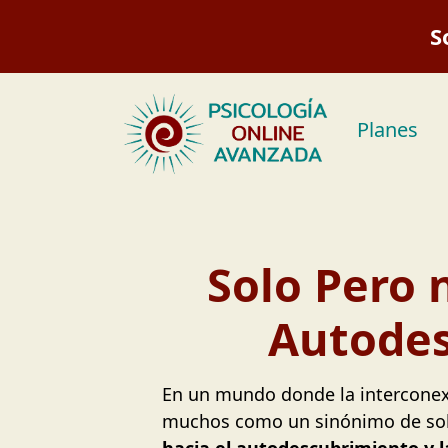
Saltar
S
al
contenido
Planes
Solo Pero n
Autodes
En un mundo donde la interconexión
muchos como un sinónimo de so
hacia el autodescubrimiento y l