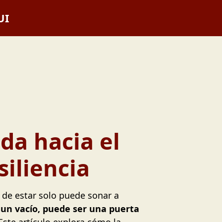
UI
ada hacia el
iliencia
a de estar solo puede sonar a
r un vacío, puede ser una puerta
 Este artículo explora cómo la