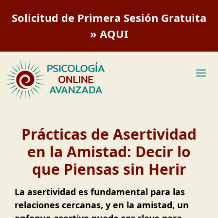
Saltar
Solicitud de Primera Sesión Gratuita
al
contenido
» AQUI
M
Prácticas de Asertividad
en la Amistad: Decir lo
que Piensas sin Herir
La asertividad es fundamental para las
relaciones cercanas, y en la amistad, un
enfoque asertivo puede ser clave para