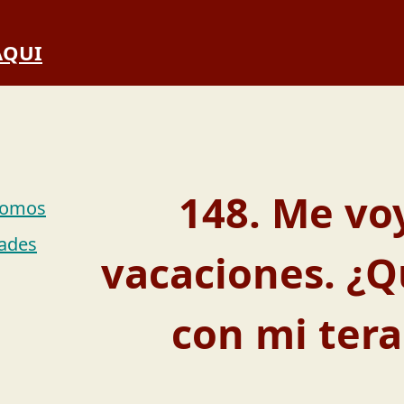
 AQUI
148. Me vo
Somos
dades
vacaciones. ¿Q
con mi tera