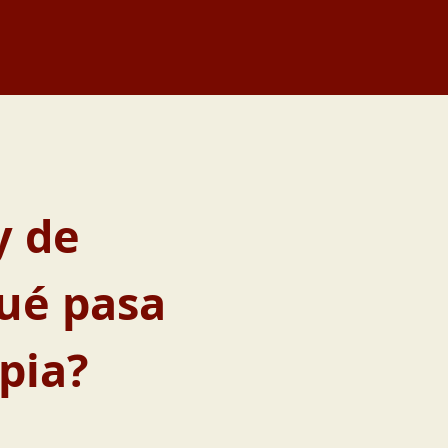
y de
ué pasa
pia?