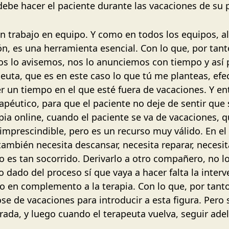
debe hacer el paciente durante las vacaciones de su
 un trabajo en equipo. Y como en todos los equipos, 
 es una herramienta esencial. Con lo que, por tanto,
 nos lo avisemos, nos lo anunciemos con tiempo y as
apeuta, que es en este caso lo que tú me planteas, ef
r un tiempo en el que esté fuera de vacaciones. Y e
erapéutico, para que el paciente no deje de sentir qu
apia online, cuando el paciente se va de vacaciones, 
 imprescindible, pero es un recurso muy válido. En el
también necesita descansar, necesita reparar, necesi
no es tan socorrido. Derivarlo a otro compañero, no 
 dado del proceso sí que vaya a hacer falta la inter
 en complemento a la terapia. Con lo que, por tanto,
e de vacaciones para introducir a esta figura. Pero 
arada, y luego cuando el terapeuta vuelva, seguir ade