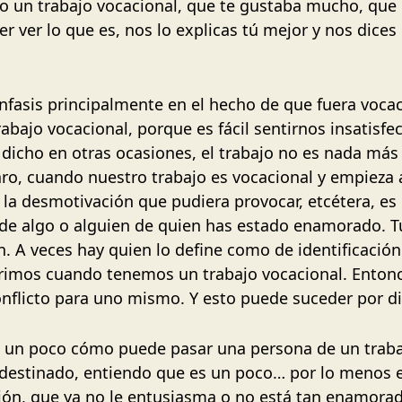
io un trabajo vocacional, que te gustaba mucho, que e
cer ver lo que es, nos lo explicas tú mejor y nos dice
fasis principalmente en el hecho de que fuera vocaci
rabajo vocacional, porque es fácil sentirnos insatisf
s dicho en otras ocasiones, el trabajo no es nada m
claro, cuando nuestro trabajo es vocacional y empieza 
 la desmotivación que pudiera provocar, etcétera, es e
e algo o alguien de quien has estado enamorado. Tu
 A veces hay quien lo define como de identificación.
ferimos cuando tenemos un trabajo vocacional. Enton
onflicto para uno mismo. Y esto puede suceder por d
os un poco cómo puede pasar una persona de un trab
destinado, entiendo que es un poco… por lo menos e
ción, que ya no le entusiasma o no está tan enamora