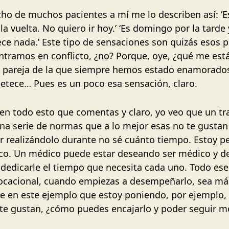
cho de muchos pacientes a mí me lo describen así: ‘E
a vuelta. No quiero ir hoy.’ ‘Es domingo por la tar
e nada.’ Este tipo de sensaciones son quizás esos p
ntramos en conflicto, ¿no? Porque, oye, ¿qué me está
pareja de la que siempre hemos estado enamorados.
etece… Pues es un poco esa sensación, claro.
n todo esto que comentas y claro, yo veo que un tr
una serie de normas que a lo mejor esas no te gustan
ar realizándolo durante no sé cuánto tiempo. Estoy
co. Un médico puede estar deseando ser médico y de
 dedicarle el tiempo que necesita cada uno. Todo es
 vocacional, cuando empiezas a desempeñarlo, sea m
ue en este ejemplo que estoy poniendo, por ejemplo,
o te gustan, ¿cómo puedes encajarlo y poder seguir m