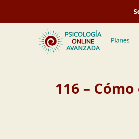
Saltar
S
al
contenido
Planes
116 – Cómo g