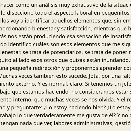
hacer como un análisis muy exhaustivo de la situaci
e lo disecciono todo el aspecto laboral en pequeñit
ellos voy a identificar aquellos elementos que, sin
porcionando bienestar y satisfacción, mientras que 
izás nos están produciendo esa sensación de insatis
ando identifico cuáles son esos elementos que me si
ienestar, se trata de potenciarlos, se trata de poner
uito al lado esos otros que quizás están inundando
una pequeña redirección y proponernos aprender co
Muchas veces también esto sucede, Jota, por una fal
nto externo. Y es normal, claro. Si tenemos un jef
rabajo que estamos haciendo, no consideramos estar
nto interno, que muchas veces se nos olvida. Y el r
mo y preguntarte: ¿Lo estoy haciendo bien? ¿Lo esto
trabajo lo que verdaderamente me gusta de él? Y no d
tengan nada que ver, labores administrativas, gestió