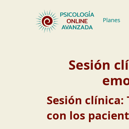
Saltar
al
contenido
Planes
Sesión cl
emo
Sesión clínica
con los pacien