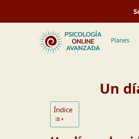
Saltar
S
al
contenido
Planes
Un dí
Índice