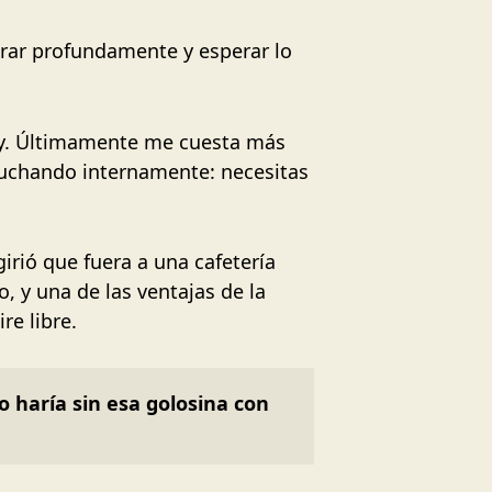
irar profundamente y esperar lo
y. Últimamente me cuesta más
, luchando internamente: necesitas
rió que fuera a una cafetería
, y una de las ventajas de la
re libre.
 haría sin esa golosina con 