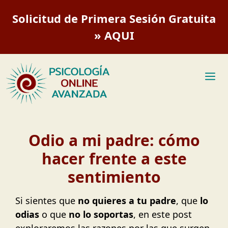
Saltar
Solicitud de Primera Sesión Gratuita
al
contenido
» AQUI
M
Odio a mi padre: cómo
hacer frente a este
sentimiento
Si sientes que
no quieres a tu padre
, que
lo
odias
o que
no lo soportas
, en este post
exploraremos las razones por las que surgen